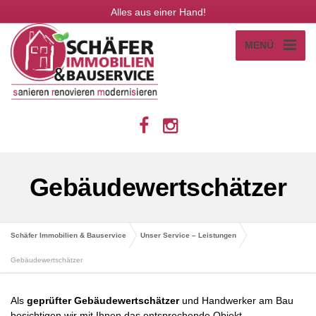
Alles aus einer Hand!
MENÜ
Gebäudewertschätzer
Schäfer Immobilien & Bauservice
Unser Service – Leistungen
Gebäudewertschätzer
Als
geprüfter Gebäudewertschätzer
und Handwerker am Bau
besichtigen wir mit Ihnen das entsprechende Objekt.